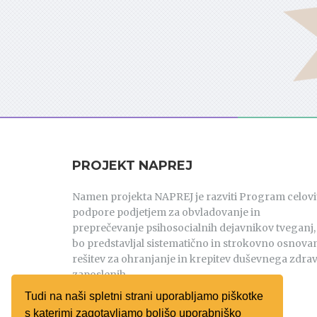
PROJEKT NAPREJ
Namen projekta NAPREJ je razviti Program celovi
podpore podjetjem za obvladovanje in
preprečevanje psihosocialnih dejavnikov tveganj, 
bo predstavljal sistematično in strokovno osnova
rešitev za ohranjanje in krepitev duševnega zdrav
zaposlenih.
Tudi na naši spletni strani uporabljamo piškotke
PREBERI VEČ
s katerimi zagotavljamo boljšo uporabniško